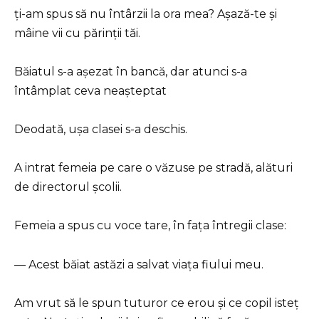
ți-am spus să nu întârzii la ora mea? Așază-te și
mâine vii cu părinții tăi.
Băiatul s-a așezat în bancă, dar atunci s-a
întâmplat ceva neașteptat
Deodată, ușa clasei s-a deschis.
A intrat femeia pe care o văzuse pe stradă, alături
de directorul școlii.
Femeia a spus cu voce tare, în fața întregii clase:
— Acest băiat astăzi a salvat viața fiului meu.
Am vrut să le spun tuturor ce erou și ce copil isteț