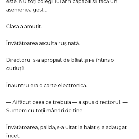
este. Nu toți colegii lui ar fi capabili să facă un
asemenea gest…
Clasa a amuțit.
Învățătoarea asculta rușinată.
Directorul s-a apropiat de băiat și i-a întins o
cutiuță.
Înăuntru era o carte electronică.
— Ai făcut ceea ce trebuia — a spus directorul. —
Suntem cu toții mândri de tine.
Învățătoarea, palidă, s-a uitat la băiat și a adăugat
încet: