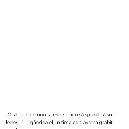
„O să țipe din nou la mine… iar o să spună că sunt
leneș…” — gândea el, în timp ce traversa grăbit