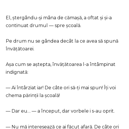
El, ștergându-și mâna de cămașă, a oftat și și-a
continuat drumul — spre școală.
Pe drum nu se gândea decât la ce avea să spună
învățătoarei.
Așa cum se aștepta, învățătoarea l-a întâmpinat
indignată:
— Ai întârziat iar! De câte ori să-ți mai spun! Îți voi
chema părinții la școală!
— Dar eu… — a început, dar vorbele i s-au oprit.
— Nu mă interesează ce ai făcut afară. De câte ori