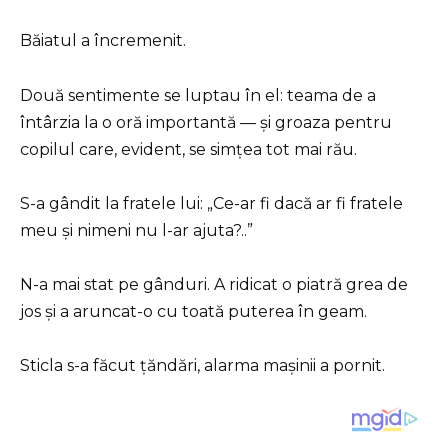
Băiatul a încremenit.
Două sentimente se luptau în el: teama de a
întârzia la o oră importantă — și groaza pentru
copilul care, evident, se simțea tot mai rău.
S-a gândit la fratele lui: „Ce-ar fi dacă ar fi fratele
meu și nimeni nu l-ar ajuta?..”
N-a mai stat pe gânduri. A ridicat o piatră grea de
jos și a aruncat-o cu toată puterea în geam.
Sticla s-a făcut țăndări, alarma mașinii a pornit.