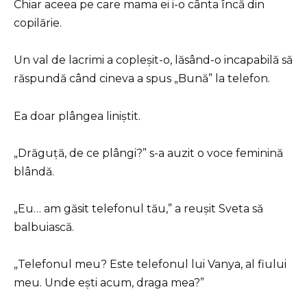
Chiar aceea pe care mama ei i-o cânta încă din
copilărie.
Un val de lacrimi a copleșit-o, lăsând-o incapabilă să
răspundă când cineva a spus „Bună” la telefon.
Ea doar plângea liniștit.
„Drăguță, de ce plângi?” s-a auzit o voce feminină
blândă.
„Eu… am găsit telefonul tău,” a reușit Sveta să
balbuiască.
„Telefonul meu? Este telefonul lui Vanya, al fiului
meu. Unde ești acum, draga mea?”