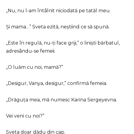
„Nu, nu l-am întâlnit niciodată pe tatăl meu.
Și mama…” Sveta ezită, neștiind ce să spună.
„Este în regulă, nu-ți face griji,” o liniști bărbatul,
adresându-se femeii.
„O luăm cu noi, mamă?”
„Desigur, Vanya, desigur,” confirmă femeia.
„Drăguța mea, mă numesc Karina Sergeyevna.
Vei veni cu noi?”
Sveta doar dădu din cap.