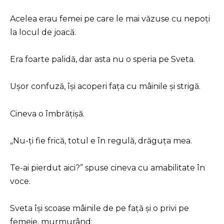
Acelea erau femei pe care le mai văzuse cu nepoți
la locul de joacă.
Era foarte palidă, dar asta nu o speria pe Sveta.
Ușor confuză, își acoperi fața cu mâinile și strigă.
Cineva o îmbrățișă.
„Nu-ți fie frică, totul e în regulă, drăguța mea.
Te-ai pierdut aici?” spuse cineva cu amabilitate în
voce.
Sveta își scoase mâinile de pe față și o privi pe
femeie, murmurând: