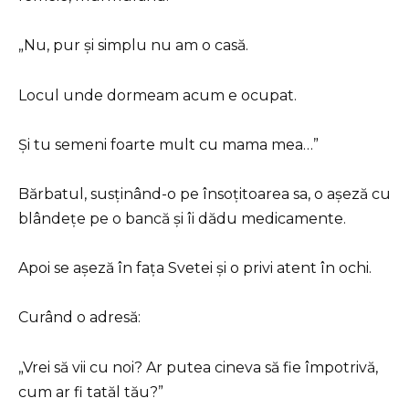
„Nu, pur și simplu nu am o casă.
Locul unde dormeam acum e ocupat.
Și tu semeni foarte mult cu mama mea…”
Bărbatul, susținând-o pe însoțitoarea sa, o așeză cu
blândețe pe o bancă și îi dădu medicamente.
Apoi se așeză în fața Svetei și o privi atent în ochi.
Curând o adresă:
„Vrei să vii cu noi? Ar putea cineva să fie împotrivă,
cum ar fi tatăl tău?”