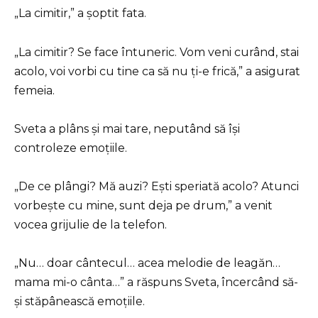
„La cimitir,” a șoptit fata.
„La cimitir? Se face întuneric. Vom veni curând, stai
acolo, voi vorbi cu tine ca să nu ți-e frică,” a asigurat
femeia.
Sveta a plâns și mai tare, neputând să își
controleze emoțiile.
„De ce plângi? Mă auzi? Ești speriată acolo? Atunci
vorbește cu mine, sunt deja pe drum,” a venit
vocea grijulie de la telefon.
„Nu… doar cântecul… acea melodie de leagăn…
mama mi-o cânta…” a răspuns Sveta, încercând să-
și stăpânească emoțiile.