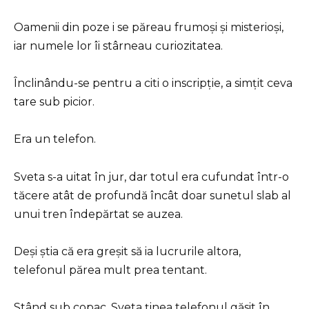
Oamenii din poze i se păreau frumoși și misterioși,
iar numele lor îi stârneau curiozitatea.
Înclinându-se pentru a citi o inscripție, a simțit ceva
tare sub picior.
Era un telefon.
Sveta s-a uitat în jur, dar totul era cufundat într-o
tăcere atât de profundă încât doar sunetul slab al
unui tren îndepărtat se auzea.
Deși știa că era greșit să ia lucrurile altora,
telefonul părea mult prea tentant.
Stând sub copac, Sveta ținea telefonul găsit în