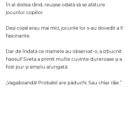
În al doilea rând, reușise odată să se alăture
jocurilor copiilor.
Deși copiii erau mai mici, jocurile lor s-au dovedit a fi
fascinante.
Dar de îndată ce mamele au observat-o, a izbucnit
haosul! Sveta a primit multe cuvinte dureroase și a
fost pur și simplu alungată.
„Vagaboandă! Probabil are păduchi. Sau chiar râie.”