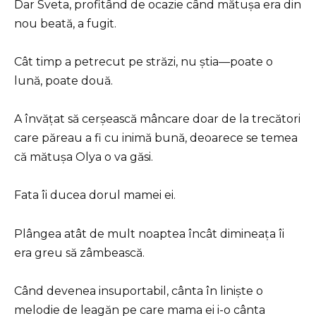
Dar Sveta, profitând de ocazie când mătușa era din
nou beată, a fugit.
Cât timp a petrecut pe străzi, nu știa—poate o
lună, poate două.
A învățat să cerșească mâncare doar de la trecători
care păreau a fi cu inimă bună, deoarece se temea
că mătușa Olya o va găsi.
Fata îi ducea dorul mamei ei.
Plângea atât de mult noaptea încât dimineața îi
era greu să zâmbească.
Când devenea insuportabil, cânta în liniște o
melodie de leagăn pe care mama ei i-o cânta