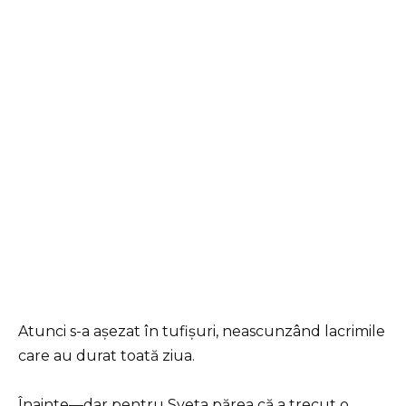
Atunci s-a așezat în tufișuri, neascunzând lacrimile
care au durat toată ziua.
Înainte—dar pentru Sveta părea că a trecut o