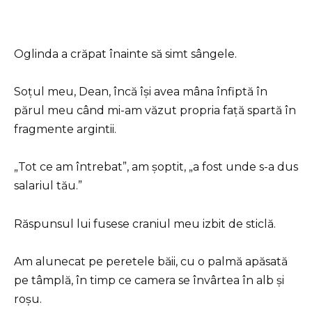
Oglinda a crăpat înainte să simt sângele.
Soțul meu, Dean, încă își avea mâna înfiptă în
părul meu când mi-am văzut propria față spartă în
fragmente argintii.
„Tot ce am întrebat”, am șoptit, „a fost unde s-a dus
salariul tău.”
Răspunsul lui fusese craniul meu izbit de sticlă.
Am alunecat pe peretele băii, cu o palmă apăsată
pe tâmplă, în timp ce camera se învârtea în alb și
roșu.