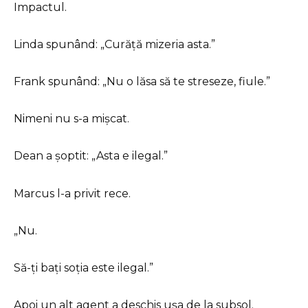
Impactul.
Linda spunând: „Curăță mizeria asta.”
Frank spunând: „Nu o lăsa să te streseze, fiule.”
Nimeni nu s-a mișcat.
Dean a șoptit: „Asta e ilegal.”
Marcus l-a privit rece.
„Nu.
Să-ți bați soția este ilegal.”
Apoi un alt agent a deschis ușa de la subsol.