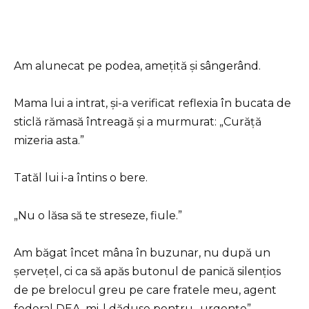
Am alunecat pe podea, amețită și sângerând.
Mama lui a intrat, și-a verificat reflexia în bucata de
sticlă rămasă întreagă și a murmurat: „Curăță
mizeria asta.”
Tatăl lui i-a întins o bere.
„Nu o lăsa să te streseze, fiule.”
Am băgat încet mâna în buzunar, nu după un
șervețel, ci ca să apăs butonul de panică silențios
de pe brelocul greu pe care fratele meu, agent
federal DEA, mi-l dăduse pentru „urgențe”.