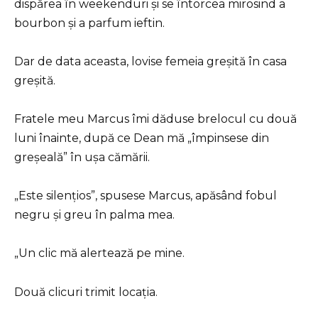
dispărea în weekenduri și se întorcea mirosind a
bourbon și a parfum ieftin.
Dar de data aceasta, lovise femeia greșită în casa
greșită.
Fratele meu Marcus îmi dăduse brelocul cu două
luni înainte, după ce Dean mă „împinsese din
greșeală” în ușa cămării.
„Este silențios”, spusese Marcus, apăsând fobul
negru și greu în palma mea.
„Un clic mă alertează pe mine.
Două clicuri trimit locația.