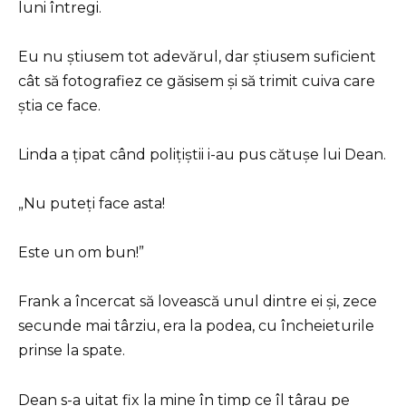
luni întregi.
Eu nu știusem tot adevărul, dar știusem suficient
cât să fotografiez ce găsisem și să trimit cuiva care
știa ce face.
Linda a țipat când polițiștii i-au pus cătușe lui Dean.
„Nu puteți face asta!
Este un om bun!”
Frank a încercat să lovească unul dintre ei și, zece
secunde mai târziu, era la podea, cu încheieturile
prinse la spate.
Dean s-a uitat fix la mine în timp ce îl târau pe