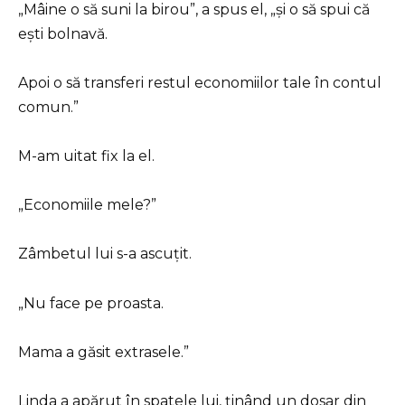
„Mâine o să suni la birou”, a spus el, „și o să spui că
ești bolnavă.
Apoi o să transferi restul economiilor tale în contul
comun.”
M-am uitat fix la el.
„Economiile mele?”
Zâmbetul lui s-a ascuțit.
„Nu face pe proasta.
Mama a găsit extrasele.”
Linda a apărut în spatele lui, ținând un dosar din