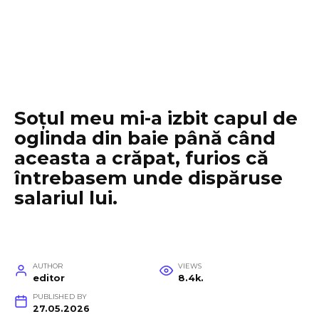
Soțul meu mi-a izbit capul de
oglinda din baie până când
aceasta a crăpat, furios că
întrebasem unde dispăruse
salariul lui.
AUTHOR
VIEWS
editor
8.4k.
PUBLISHED BY
27.05.2026