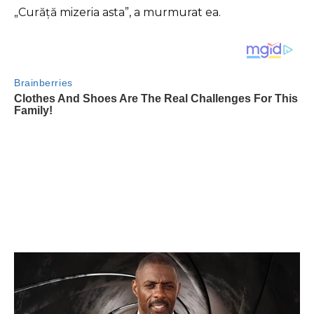
„Curăță mizeria asta”, a murmurat ea.