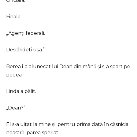
Oficială.
Finală.
„Agenți federali.
Deschideți ușa.”
Berea i-a alunecat lui Dean din mână și s-a spart pe
podea.
Linda a pălit.
„Dean?”
El s-a uitat la mine și, pentru prima dată în căsnicia
noastră, părea speriat.