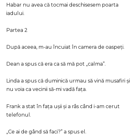
Habar nu avea că tocmai deschisesem poarta
iadului.
Partea 2
După aceea, m-au încuiat în camera de oaspeți.
Dean a spus că era ca să mă pot „calma”.
Linda a spus că duminică urmau să vină musafiri și
nu voia ca vecinii să-mi vadă fața.
Frank a stat în fața ușii și a râs când i-am cerut
telefonul.
„Ce ai de gând să faci?” a spus el.