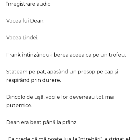
înregistrare audio.
Vocea lui Dean.
Vocea Lindei.
Frank întinzându-i berea aceea ca pe un trofeu.
Stăteam pe pat, apăsând un prosop pe cap și
respirând prin durere.
Dincolo de ușă, vocile lor deveneau tot mai
puternice.
Dean era beat până la prânz.
„Ea crede că mă poate lua la întrebări”, a strigat el.