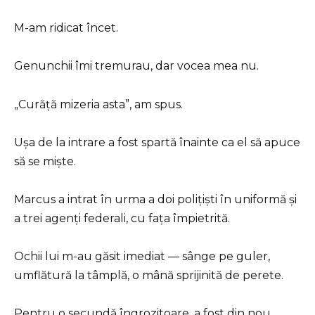
M-am ridicat încet.
Genunchii îmi tremurau, dar vocea mea nu.
„Curăță mizeria asta”, am spus.
Ușa de la intrare a fost spartă înainte ca el să apuce
să se miște.
Marcus a intrat în urma a doi polițiști în uniformă și
a trei agenți federali, cu fața împietrită.
Ochii lui m-au găsit imediat — sânge pe guler,
umflătură la tâmplă, o mână sprijinită de perete.
Pentru o secundă îngrozitoare, a fost din nou