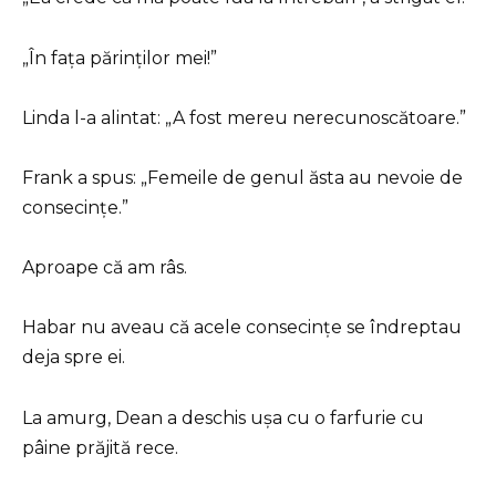
„În fața părinților mei!”
Linda l-a alintat: „A fost mereu nerecunoscătoare.”
Frank a spus: „Femeile de genul ăsta au nevoie de
consecințe.”
Aproape că am râs.
Habar nu aveau că acele consecințe se îndreptau
deja spre ei.
La amurg, Dean a deschis ușa cu o farfurie cu
pâine prăjită rece.