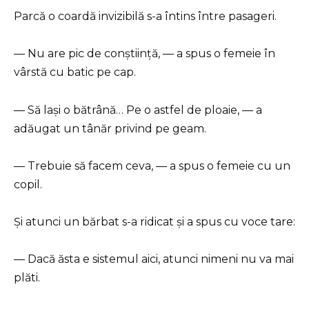
Parcă o coardă invizibilă s-a întins între pasageri.
— Nu are pic de conștiință, — a spus o femeie în
vârstă cu batic pe cap.
— Să lași o bătrână… Pe o astfel de ploaie, — a
adăugat un tânăr privind pe geam.
— Trebuie să facem ceva, — a spus o femeie cu un
copil.
Și atunci un bărbat s-a ridicat și a spus cu voce tare:
— Dacă ăsta e sistemul aici, atunci nimeni nu va mai
plăti.