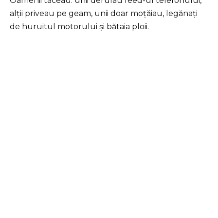
Oamenii tăceau: unii derulau feed-ul telefonului,
alții priveau pe geam, unii doar moțăiau, legănați
de huruitul motorului și bătaia ploii.