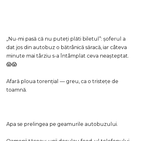
„Nu-mi pasă că nu puteți plăti biletul”: șoferul a
dat jos din autobuz o bătrânică săracă, iar câteva
minute mai târziu s-a întâmplat ceva neașteptat.
😱😱
Afară ploua torențial — greu, ca o tristețe de
toamnă.
Apa se prelingea pe geamurile autobuzului.