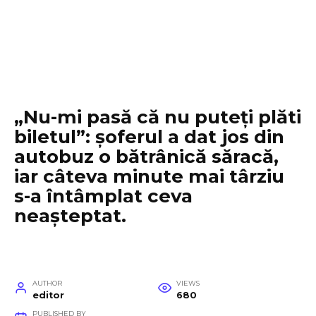
„Nu-mi pasă că nu puteți plăti
biletul”: șoferul a dat jos din
autobuz o bătrânică săracă,
iar câteva minute mai târziu
s-a întâmplat ceva
neașteptat.
AUTHOR
VIEWS
editor
680
PUBLISHED BY