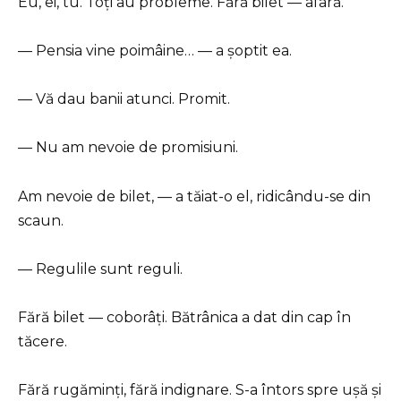
Eu, ei, tu. Toți au probleme. Fără bilet — afară.
— Pensia vine poimâine… — a șoptit ea.
— Vă dau banii atunci. Promit.
— Nu am nevoie de promisiuni.
Am nevoie de bilet, — a tăiat-o el, ridicându-se din
scaun.
— Regulile sunt reguli.
Fără bilet — coborâți. Bătrânica a dat din cap în
tăcere.
Fără rugăminți, fără indignare. S-a întors spre ușă și