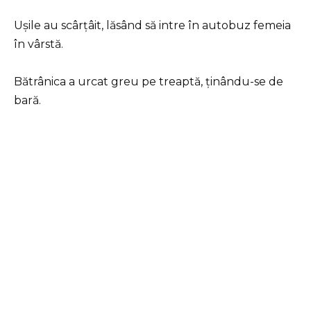
Ușile au scârțâit, lăsând să intre în autobuz femeia
în vârstă.
Bătrânica a urcat greu pe treaptă, ținându-se de
bară.