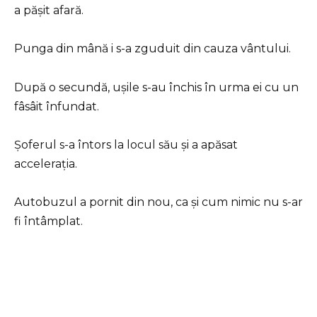
a pășit afară.
Punga din mână i s-a zguduit din cauza vântului.
După o secundă, ușile s-au închis în urma ei cu un
fâsâit înfundat.
Șoferul s-a întors la locul său și a apăsat
accelerația.
Autobuzul a pornit din nou, ca și cum nimic nu s-ar
fi întâmplat.