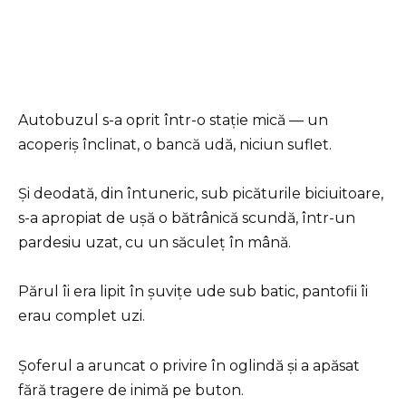
Autobuzul s-a oprit într-o stație mică — un
acoperiș înclinat, o bancă udă, niciun suflet.
Și deodată, din întuneric, sub picăturile biciuitoare,
s-a apropiat de ușă o bătrânică scundă, într-un
pardesiu uzat, cu un săculeț în mână.
Părul îi era lipit în șuvițe ude sub batic, pantofii îi
erau complet uzi.
Șoferul a aruncat o privire în oglindă și a apăsat
fără tragere de inimă pe buton.