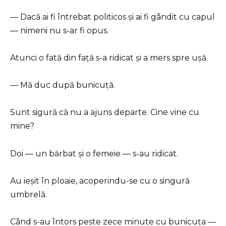
— Dacă ai fi întrebat politicos și ai fi gândit cu capul
— nimeni nu s-ar fi opus.
Atunci o fată din față s-a ridicat și a mers spre ușă.
— Mă duc după bunicuță.
Sunt sigură că nu a ajuns departe. Cine vine cu
mine?
Doi — un bărbat și o femeie — s-au ridicat.
Au ieșit în ploaie, acoperindu-se cu o singură
umbrelă.
Când s-au întors peste zece minute cu bunicuța —