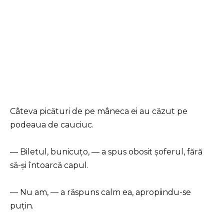
Câteva picături de pe mâneca ei au căzut pe
podeaua de cauciuc.
— Biletul, bunicuțo, — a spus obosit șoferul, fără
să-și întoarcă capul.
— Nu am, — a răspuns calm ea, apropiindu-se
puțin.