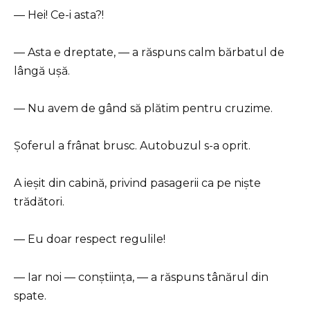
— Hei! Ce-i asta?!
— Asta e dreptate, — a răspuns calm bărbatul de
lângă ușă.
— Nu avem de gând să plătim pentru cruzime.
Șoferul a frânat brusc. Autobuzul s-a oprit.
A ieșit din cabină, privind pasagerii ca pe niște
trădători.
— Eu doar respect regulile!
— Iar noi — conștiința, — a răspuns tânărul din
spate.