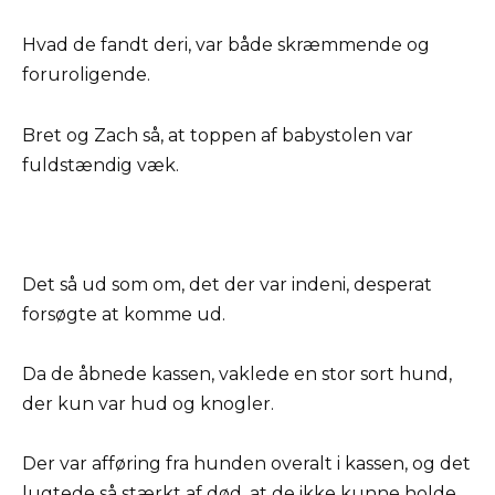
Hvad de fandt deri, var både skræmmende og
foruroligende.
Bret og Zach så, at toppen af babystolen var
fuldstændig væk.
Det så ud som om, det der var indeni, desperat
forsøgte at komme ud.
Da de åbnede kassen, vaklede en stor sort hund,
der kun var hud og knogler.
Der var afføring fra hunden overalt i kassen, og det
lugtede så stærkt af død, at de ikke kunne holde