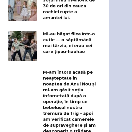
30 de ori din cauza
rochiei rupte a
amantei lui.
Mi-au băgat fiica într-o
cutie — o săptămână
mai târziu, ei erau cei
care țipau-haohao
M-am întors acasă pe
neașteptate în
noaptea de Anul Nou și
mi-am găsit soția
înfometată după o
operație, în timp ce
bebelușul nostru
tremura de frig – apoi
am verificat camerele
de supraveghere și am
descoperit o trădare