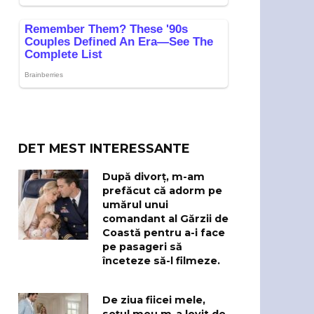
DET MEST INTERESSANTE
După divorț, m-am
prefăcut că adorm pe
umărul unui
comandant al Gărzii de
Coastă pentru a-i face
pe pasageri să
înceteze să-l filmeze.
De ziua fiicei mele,
soțul meu m-a lovit de