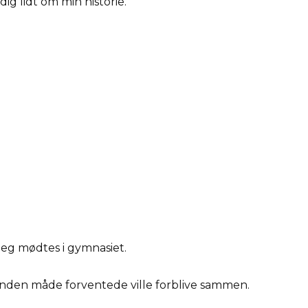
 dig lidt om min historie.
eg mødtes i gymnasiet.
r anden måde forventede ville forblive sammen.