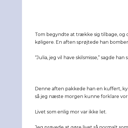
Tom begyndte at trække sig tilbage, og d
køligere. En aften sprøjtede han bomben
“Julia, jeg vil have skilsmisse,” sagde ha
Denne aften pakkede han en kuffert, kys
så jeg næste morgen kunne forklare vores
Livet som enlig mor var ikke let.
Jeg prøvede at gøre livet så normalt s