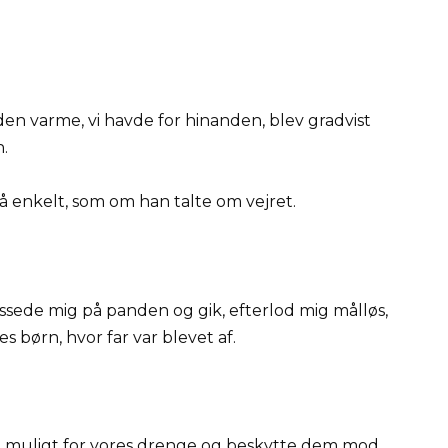
en varme, vi havde for hinanden, blev gradvist
.
n så enkelt, som om han talte om vejret.
sede mig på panden og gik, efterlod mig målløs,
 børn, hvor far var blevet af.
om muligt for vores drenge og beskytte dem mod