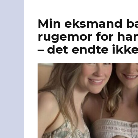
Min eksmand ba
rugemor for ha
– det endte ikk