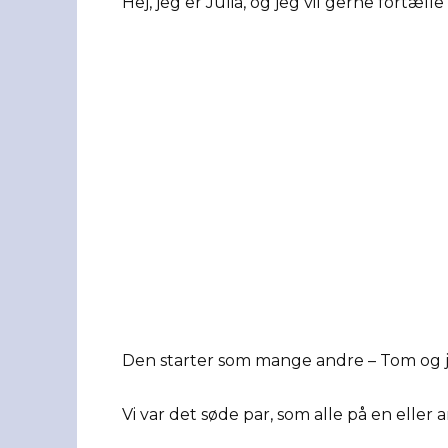
Hej, jeg er Julia, og jeg vil gerne fortælle
Den starter som mange andre – Tom og j
Vi var det søde par, som alle på en elle