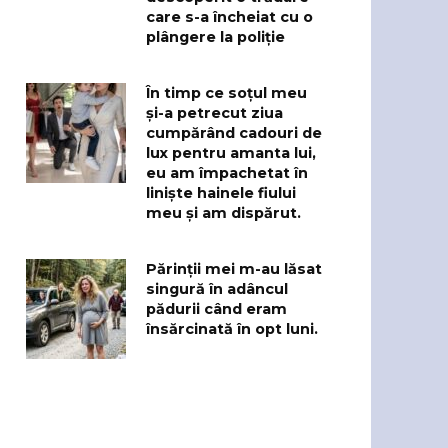
care s-a încheiat cu o
plângere la poliție
În timp ce soțul meu
și-a petrecut ziua
cumpărând cadouri de
lux pentru amanta lui,
eu am împachetat în
liniște hainele fiului
meu și am dispărut.
Părinții mei m-au lăsat
singură în adâncul
pădurii când eram
însărcinată în opt luni.