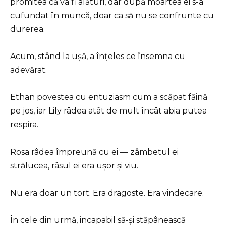
promitea că va fi alături, dar după moartea ei s-a
cufundat în muncă, doar ca să nu se confrunte cu
durerea.
Acum, stând la ușă, a înțeles ce însemna cu
adevărat.
Ethan povestea cu entuziasm cum a scăpat făină
pe jos, iar Lily râdea atât de mult încât abia putea
respira.
Rosa râdea împreună cu ei — zâmbetul ei
strălucea, râsul ei era ușor și viu.
Nu era doar un tort. Era dragoste. Era vindecare.
În cele din urmă, incapabil să-și stăpânească