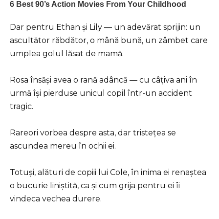
Dar pentru Ethan și Lily — un adevărat sprijin: un
ascultător răbdător, o mână bună, un zâmbet care
umplea golul lăsat de mamă.
Rosa însăși avea o rană adâncă — cu câțiva ani în
urmă își pierduse unicul copil într-un accident
tragic.
Rareori vorbea despre asta, dar tristețea se
ascundea mereu în ochii ei.
Totuși, alături de copiii lui Cole, în inima ei renaștea
o bucurie liniștită, ca și cum grija pentru ei îi
vindeca vechea durere.