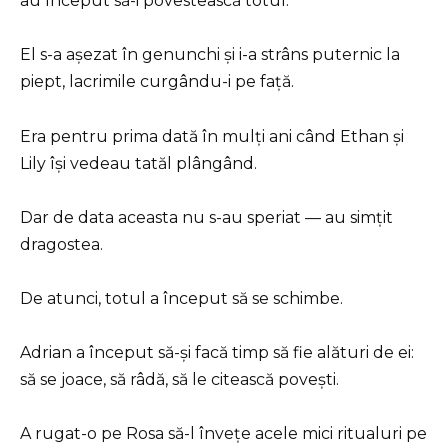
au început să-i povestească totul.
El s-a așezat în genunchi și i-a strâns puternic la
piept, lacrimile curgându-i pe față.
Era pentru prima dată în mulți ani când Ethan și
Lily își vedeau tatăl plângând.
Dar de data aceasta nu s-au speriat — au simțit
dragostea.
De atunci, totul a început să se schimbe.
Adrian a început să-și facă timp să fie alături de ei:
să se joace, să râdă, să le citească povești.
A rugat-o pe Rosa să-l învețe acele mici ritualuri pe