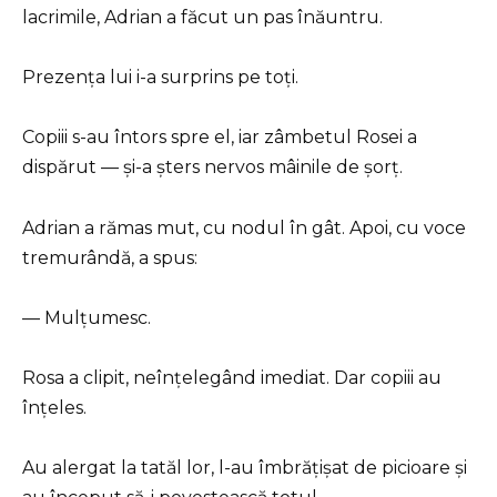
lacrimile, Adrian a făcut un pas înăuntru.
Prezența lui i-a surprins pe toți.
Copiii s-au întors spre el, iar zâmbetul Rosei a
dispărut — și-a șters nervos mâinile de șorț.
Adrian a rămas mut, cu nodul în gât. Apoi, cu voce
tremurândă, a spus:
— Mulțumesc.
Rosa a clipit, neînțelegând imediat. Dar copiii au
înțeles.
Au alergat la tatăl lor, l-au îmbrățișat de picioare și