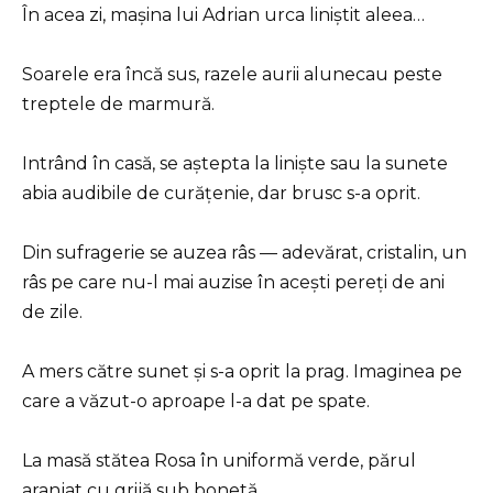
În acea zi, mașina lui Adrian urca liniștit aleea…
Soarele era încă sus, razele aurii alunecau peste
treptele de marmură.
Intrând în casă, se aștepta la liniște sau la sunete
abia audibile de curățenie, dar brusc s-a oprit.
Din sufragerie se auzea râs — adevărat, cristalin, un
râs pe care nu-l mai auzise în acești pereți de ani
de zile.
A mers către sunet și s-a oprit la prag. Imaginea pe
care a văzut-o aproape l-a dat pe spate.
La masă stătea Rosa în uniformă verde, părul
aranjat cu grijă sub bonetă.