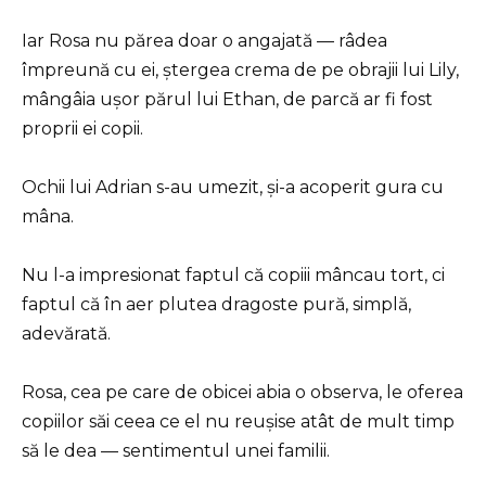
Iar Rosa nu părea doar o angajată — râdea
împreună cu ei, ștergea crema de pe obrajii lui Lily,
mângâia ușor părul lui Ethan, de parcă ar fi fost
proprii ei copii.
Ochii lui Adrian s-au umezit, și-a acoperit gura cu
mâna.
Nu l-a impresionat faptul că copiii mâncau tort, ci
faptul că în aer plutea dragoste pură, simplă,
adevărată.
Rosa, cea pe care de obicei abia o observa, le oferea
copiilor săi ceea ce el nu reușise atât de mult timp
să le dea — sentimentul unei familii.