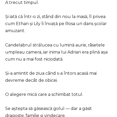
A trecut timpul.
Și iată că într-o zi, stând din nou la masă, îl privea
cum Ethan și Lily îi învață pe Rosa un dans școlar
amuzant.
Candelabrul strălucea cu lumină aurie, râsetele
umpleau camera, iar inima lui Adrian era plină așa
cum nu a mai fost niciodată.
Și-a amintit de ziua când s-a întors acasă mai
devreme decât de obicei.
O alegere mică care a schimbat totul.
Se aștepta să găsească golul — dar a găsit
dragoste, familie și vindecare.