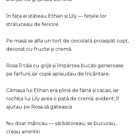
În fața ei stăteau Ethan și Lily — fețele lor
străluceau de fericire.
Pe masă se afla un tort de ciocolată proaspăt copt,
decorat cu fructe și cremă.
Rosa îl tăia cu grijă și împărțea bucăți generoase
pe farfurii, iar copiii aplaudau de încântare.
Cămașa lui Ethan era plină de făină și cacao, iar
rochița lui Lily avea o pată de cremă: evident, îl
ajutau pe Rosa să gătească.
Nu doar mâncau — sărbătoreau, se bucurau,
creau amintiri.