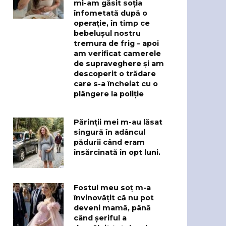
mi-am găsit soția
înfometată după o
operație, în timp ce
bebelușul nostru
tremura de frig – apoi
am verificat camerele
de supraveghere și am
descoperit o trădare
care s-a încheiat cu o
plângere la poliție
Părinții mei m-au lăsat
singură în adâncul
pădurii când eram
însărcinată în opt luni.
Fostul meu soț m-a
învinovățit că nu pot
deveni mamă, până
când șeriful a