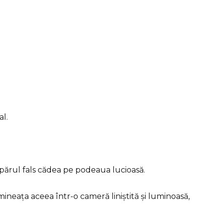
al.
ce părul fals cădea pe podeaua lucioasă.
ineața aceea într-o cameră liniștită și luminoasă,