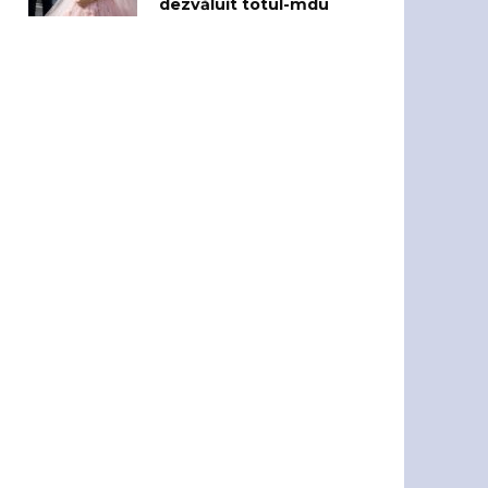
dezvăluit totul-mdu