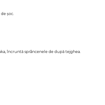
 de șoc.
ka, încruntă sprâncenele de după tejghea.