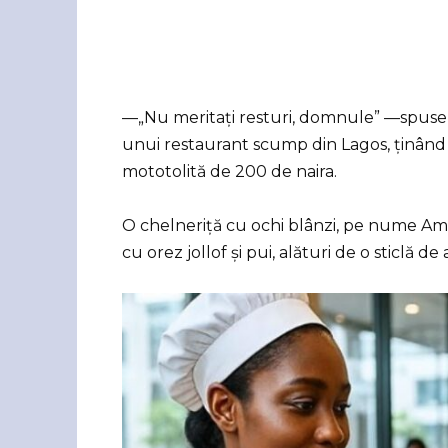
—„Nu meritați resturi, domnule” —spuse c
unui restaurant scump din Lagos, ținân
mototolită de 200 de naira.
O chelneriță cu ochi blânzi, pe nume Ama
cu orez jollof și pui, alături de o sticlă de 