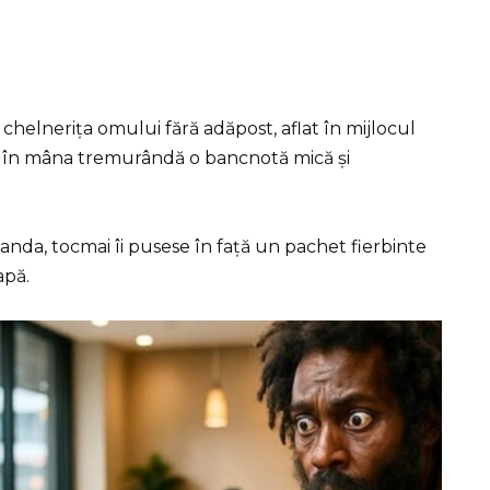
helnerița omului fără adăpost, aflat în mijlocul
d în mâna tremurândă o bancnotă mică și
nda, tocmai îi pusese în față un pachet fierbinte
apă.