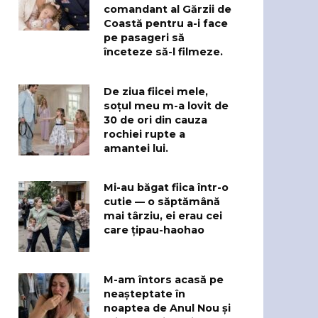
comandant al Gărzii de
Coastă pentru a-i face
pe pasageri să
înceteze să-l filmeze.
De ziua fiicei mele,
soțul meu m-a lovit de
30 de ori din cauza
rochiei rupte a
amantei lui.
Mi-au băgat fiica într-o
cutie — o săptămână
mai târziu, ei erau cei
care țipau-haohao
M-am întors acasă pe
neașteptate în
noaptea de Anul Nou și