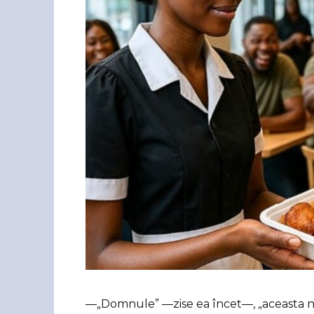
—„Domnule” —zise ea încet—, „aceasta 