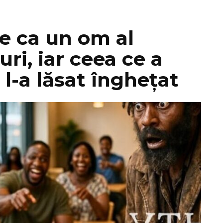
re ca un om al
turi, iar ceea ce a
 l-a lăsat înghețat