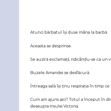
Atunci bărbatul își duse mâna la barbă.
Aceasta se desprinse.
Se auziră exclamații, ridicându-se ca un v
Buzele Amandei se desfăcură.
Întreaga sală își ținu respirația în timp 
Cum am ajuns aici? Totul a început în dim
deasupra insulei Victoria.