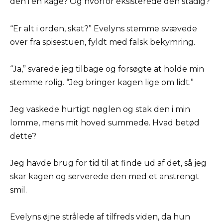
den i en kage? Og hvorfor eksisterede den stadig?
“Er alt i orden, skat?” Evelyns stemme svævede
over fra spisestuen, fyldt med falsk bekymring.
“Ja,” svarede jeg tilbage og forsøgte at holde min
stemme rolig. “Jeg bringer kagen lige om lidt.”
Jeg vaskede hurtigt nøglen og stak den i min
lomme, mens mit hoved summede. Hvad betød
dette?
Jeg havde brug for tid til at finde ud af det, så jeg
skar kagen og serverede den med et anstrengt
smil.
Evelyns øjne strålede af tilfreds viden, da hun