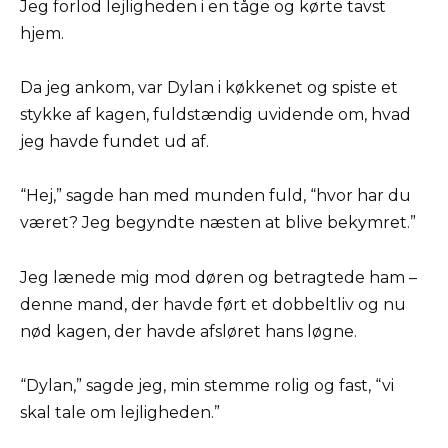
Jeg forlod lejligheden i en tåge og kørte tavst
hjem.
Da jeg ankom, var Dylan i køkkenet og spiste et
stykke af kagen, fuldstændig uvidende om, hvad
jeg havde fundet ud af.
“Hej,” sagde han med munden fuld, “hvor har du
været? Jeg begyndte næsten at blive bekymret.”
Jeg lænede mig mod døren og betragtede ham –
denne mand, der havde ført et dobbeltliv og nu
nød kagen, der havde afsløret hans løgne.
“Dylan,” sagde jeg, min stemme rolig og fast, “vi
skal tale om lejligheden.”