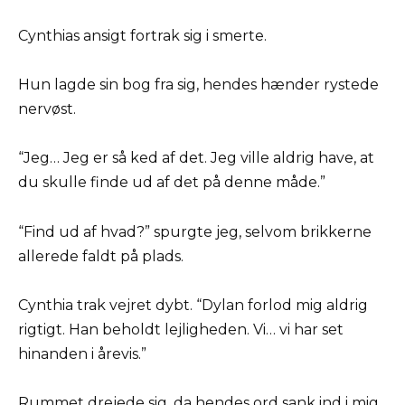
Cynthias ansigt fortrak sig i smerte.
Hun lagde sin bog fra sig, hendes hænder rystede
nervøst.
“Jeg… Jeg er så ked af det. Jeg ville aldrig have, at
du skulle finde ud af det på denne måde.”
“Find ud af hvad?” spurgte jeg, selvom brikkerne
allerede faldt på plads.
Cynthia trak vejret dybt. “Dylan forlod mig aldrig
rigtigt. Han beholdt lejligheden. Vi… vi har set
hinanden i årevis.”
Rummet drejede sig, da hendes ord sank ind i mig.