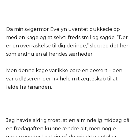
Da min svigermor Evelyn uventet dukkede op
med en kage og et selvtilfreds smil og sagde: “Der
er en overraskelse til dig derinde,” slog jeg det hen
som endnu en af hendes særheder.
Men denne kage var ikke bare en dessert – den
var udløseren, der fik hele mit ægteskab til at
falde fra hinanden.
Jeg havde aldrig troet, at en almindelig middag på
en fredagaften kunne ændre alt, men nogle
gange vender livet sig på de mindste detaljer.