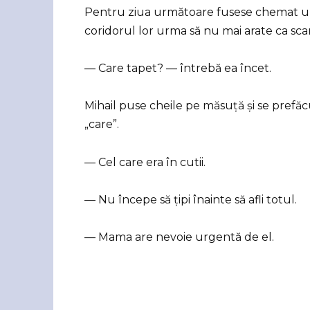
Pentru ziua următoare fusese chemat un m
coridorul lor urma să nu mai arate ca sc
— Care tapet? — întrebă ea încet.
Mihail puse cheile pe măsuță și se prefăc
„care”.
— Cel care era în cutii.
— Nu începe să țipi înainte să afli totul.
— Mama are nevoie urgentă de el.