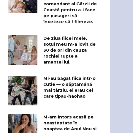
comandant al Gărzii de
Coastă pentru a-i face
pe pasageri să
înceteze să-l filmeze.
De ziua fiicei mele,
soțul meu m-a lovit de
30 de ori din cauza
rochiei rupte a
amantei lui.
Mi-au băgat fiica într-o
cutie — o săptămână
mai târziu, ei erau cei
care țipau-haohao
M-am întors acasă pe
neașteptate în
noaptea de Anul Nou și