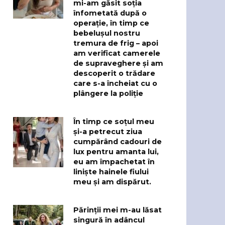
mi-am găsit soția
înfometată după o
operație, în timp ce
bebelușul nostru
tremura de frig – apoi
am verificat camerele
de supraveghere și am
descoperit o trădare
care s-a încheiat cu o
plângere la poliție
În timp ce soțul meu
și-a petrecut ziua
cumpărând cadouri de
lux pentru amanta lui,
eu am împachetat în
liniște hainele fiului
meu și am dispărut.
Părinții mei m-au lăsat
singură în adâncul