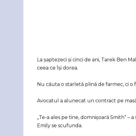
La șaptezeci și cinci de ani, Tarek Ben M
ceea ce își dorea.
Nu căuta o starletă plină de farmec, ci o 
Avocatul a alunecat un contract pe masă, 
„Te-a ales pe tine, domnișoară Smith” – a 
Emily se scufunda.