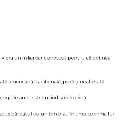
alik era un miliardar cunoscut pentru că obținea
fată americană tradițională, pură și nealterată.
sigiliile aurite strălucind sub lumină.
spus bărbatul cu un ton plat, în timp ce inima lui