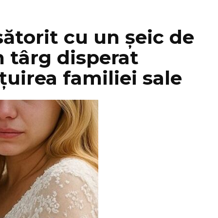
sătorit cu un șeic de
n târg disperat
uirea familiei sale