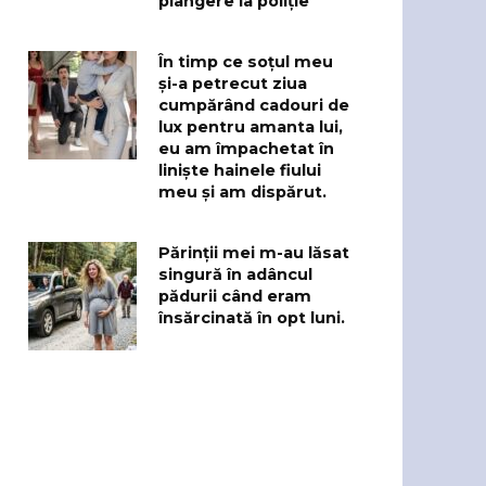
plângere la poliție
În timp ce soțul meu
și-a petrecut ziua
cumpărând cadouri de
lux pentru amanta lui,
eu am împachetat în
liniște hainele fiului
meu și am dispărut.
Părinții mei m-au lăsat
singură în adâncul
pădurii când eram
însărcinată în opt luni.