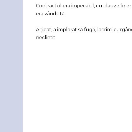
Contractul era impecabil, cu clauze în en
era vândută.
A țipat, a implorat să fugă, lacrimi curgân
neclintit.