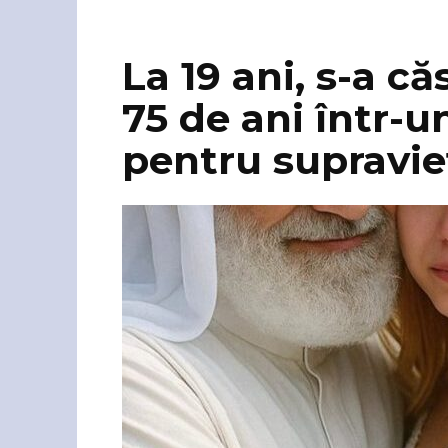
La 19 ani, s-a că
75 de ani într-u
pentru supravieț