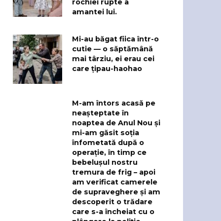
rochiei rupte a
amantei lui.
Mi-au băgat fiica într-o
cutie — o săptămână
mai târziu, ei erau cei
care țipau-haohao
M-am întors acasă pe
neașteptate în
noaptea de Anul Nou și
mi-am găsit soția
înfometată după o
operație, în timp ce
bebelușul nostru
tremura de frig – apoi
am verificat camerele
de supraveghere și am
descoperit o trădare
care s-a încheiat cu o