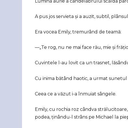
Lumina aurie a candelabrului scălda par
A pus jos servieta și a auzit, subtil, plânsul
Era vocea Emily, tremurând de teamă:
—„Te rog, nu ne mai face rău, mie și frățio
Cuvintele l-au lovit ca un trasnet, lăsând
Cu inima bătând haotic, a urmat sunetul p
Ceea ce a văzut i-a înmuiat sângele.
Emily, cu rochia roz cândva strălucitoar
podea, ținându-l strâns pe Michael la pie