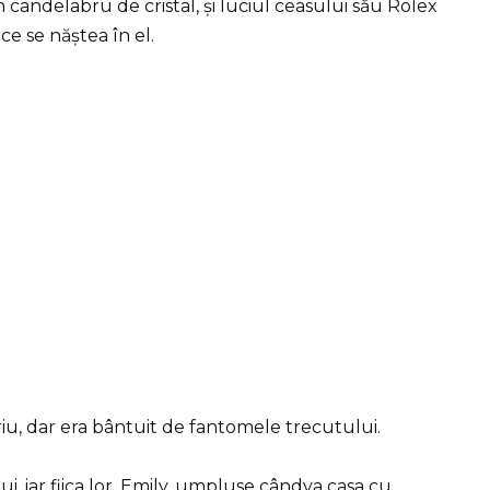
n candelabru de cristal, și luciul ceasului său Rolex
ce se năștea în el.
iu, dar era bântuit de fantomele trecutului.
lui, iar fiica lor, Emily, umpluse cândva casa cu