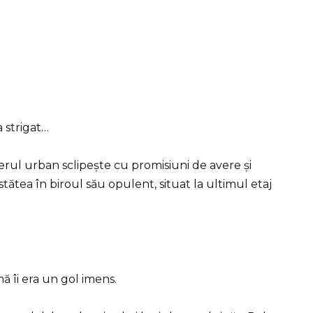
a strigat…
erul urban sclipește cu promisiuni de avere și
ea în biroul său opulent, situat la ultimul etaj
imă îi era un gol imens.