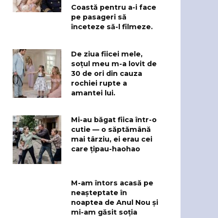
Coastă pentru a-i face
pe pasageri să
înceteze să-l filmeze.
De ziua fiicei mele,
soțul meu m-a lovit de
30 de ori din cauza
rochiei rupte a
amantei lui.
Mi-au băgat fiica într-o
cutie — o săptămână
mai târziu, ei erau cei
care țipau-haohao
M-am întors acasă pe
neașteptate în
noaptea de Anul Nou și
mi-am găsit soția