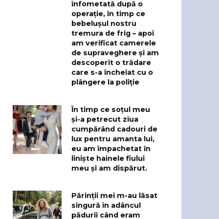
înfometată după o
operație, în timp ce
bebelușul nostru
tremura de frig – apoi
am verificat camerele
de supraveghere și am
descoperit o trădare
care s-a încheiat cu o
plângere la poliție
În timp ce soțul meu
și-a petrecut ziua
cumpărând cadouri de
lux pentru amanta lui,
eu am împachetat în
liniște hainele fiului
meu și am dispărut.
Părinții mei m-au lăsat
singură în adâncul
pădurii când eram