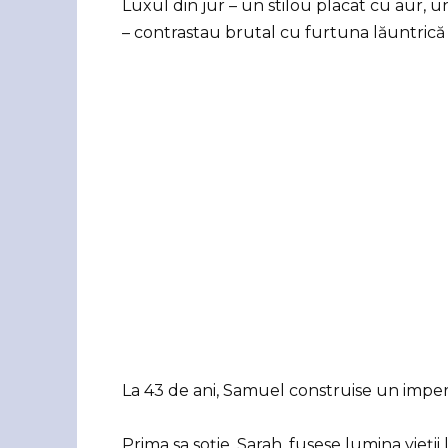
Luxul din jur – un stilou placat cu aur, u
– contrastau brutal cu furtuna lăuntrică 
La 43 de ani, Samuel construise un imper
Prima sa soție, Sarah, fusese lumina vieții 