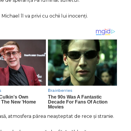
ie de speranță i-a luminat sufletul.
Michael îl va privi cu ochii lui inocenți.
asă, atmosfera părea neașteptat de rece și stranie.