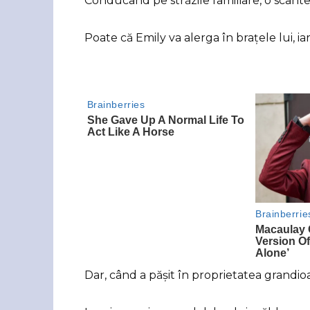
Conducând pe străzile familiare, o scânte
Poate că Emily va alerga în brațele lui, iar 
Dar, când a pășit în proprietatea grandio