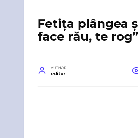
Fetița plângea ș
face rău, te rog”
AUTHOR
editor