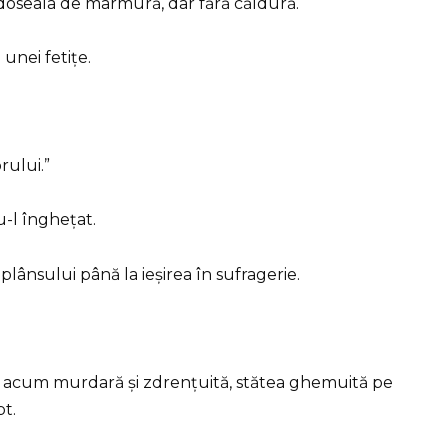
doseala de marmură, dar fără căldură.
 unei fetițe.
rului.”
u-l înghețat.
lânsului până la ieșirea în sufragerie.
e, acum murdară și zdrențuită, stătea ghemuită pe
pt.