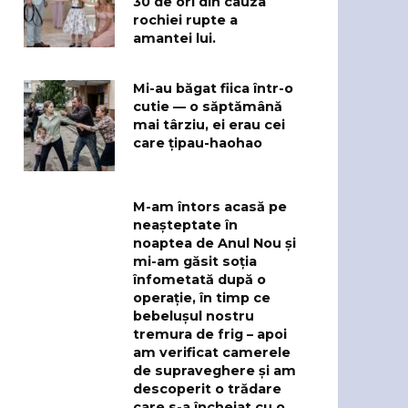
30 de ori din cauza
rochiei rupte a
amantei lui.
Mi-au băgat fiica într-o
cutie — o săptămână
mai târziu, ei erau cei
care țipau-haohao
M-am întors acasă pe
neașteptate în
noaptea de Anul Nou și
mi-am găsit soția
înfometată după o
operație, în timp ce
bebelușul nostru
tremura de frig – apoi
am verificat camerele
de supraveghere și am
descoperit o trădare
care s-a încheiat cu o