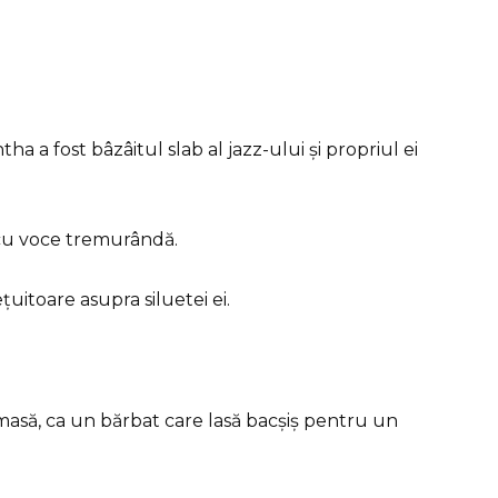
 a fost bâzâitul slab al jazz-ului și propriul ei
, cu voce tremurândă.
țuitoare asupra siluetei ei.
asă, ca un bărbat care lasă bacșiș pentru un