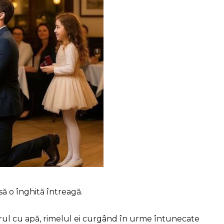
ă o înghită întreagă.
arul cu apă, rimelul ei curgând în urme întunecate