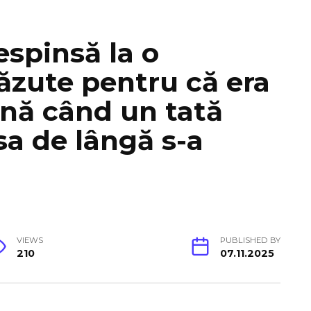
espinsă la o
văzute pentru că era
nă când un tată
sa de lângă s-a
VIEWS
PUBLISHED BY
210
07.11.2025