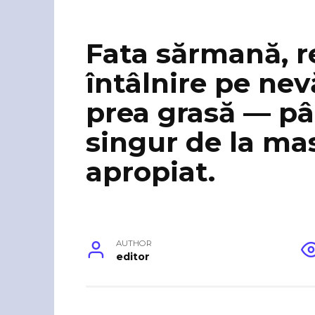
Fata sărmană, r
întâlnire pe ne
prea grasă — pâ
singur de la ma
apropiat.
AUTHOR
editor