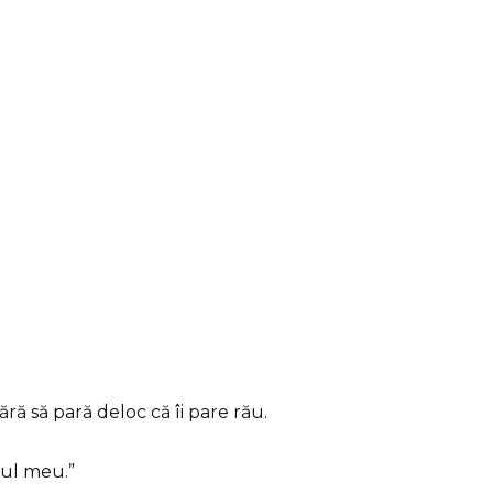
ără să pară deloc că îi pare rău.
pul meu.”