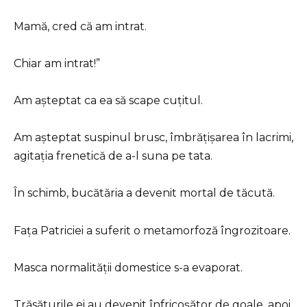
Mamă, cred că am intrat.
Chiar am intrat!”
Am așteptat ca ea să scape cuțitul.
Am așteptat suspinul brusc, îmbrățișarea în lacrimi,
agitația frenetică de a-l suna pe tata.
În schimb, bucătăria a devenit mortal de tăcută.
Fața Patriciei a suferit o metamorfoză îngrozitoare.
Masca normalității domestice s-a evaporat.
Trăsăturile ei au devenit înfricoșător de goale, apoi