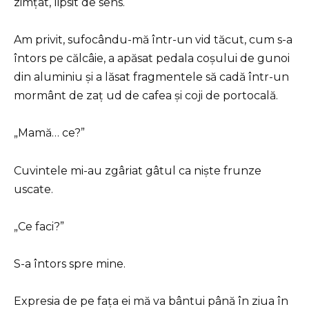
zimțat, lipsit de sens.
Am privit, sufocându-mă într-un vid tăcut, cum s-a
întors pe călcâie, a apăsat pedala coșului de gunoi
din aluminiu și a lăsat fragmentele să cadă într-un
mormânt de zaț ud de cafea și coji de portocală.
„Mamă… ce?”
Cuvintele mi-au zgâriat gâtul ca niște frunze
uscate.
„Ce faci?”
S-a întors spre mine.
Expresia de pe fața ei mă va bântui până în ziua în