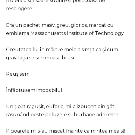
Nu era o scrisoare subțire și politicoasă de
respingere.
Era un pachet masiv, greu, glorios, marcat cu
emblema Massachusetts Institute of Technology.
Greutatea lui în mâinile mele a simțit ca și cum
gravitația se schimbase brusc.
Reușisem.
Înfăptuisem imposibilul.
Un țipăt răgușit, euforic, mi-a izbucnit din gât,
răsunând peste peluzele suburbane adormite.
Picioarele mi s-au mișcat înainte ca mintea mea să