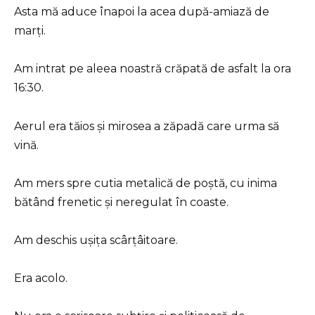
Asta mă aduce înapoi la acea după-amiază de
marți.
Am intrat pe aleea noastră crăpată de asfalt la ora
16:30.
Aerul era tăios și mirosea a zăpadă care urma să
vină.
Am mers spre cutia metalică de poștă, cu inima
bătând frenetic și neregulat în coaste.
Am deschis ușița scârțâitoare.
Era acolo.