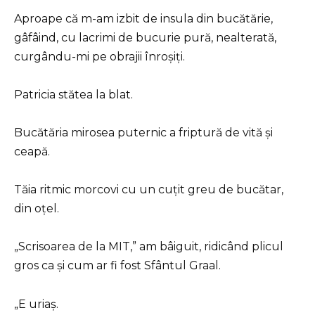
Aproape că m-am izbit de insula din bucătărie,
gâfâind, cu lacrimi de bucurie pură, nealterată,
curgându-mi pe obrajii înroșiți.
Patricia stătea la blat.
Bucătăria mirosea puternic a friptură de vită și
ceapă.
Tăia ritmic morcovi cu un cuțit greu de bucătar,
din oțel.
„Scrisoarea de la MIT,” am bâiguit, ridicând plicul
gros ca și cum ar fi fost Sfântul Graal.
„E uriaș.