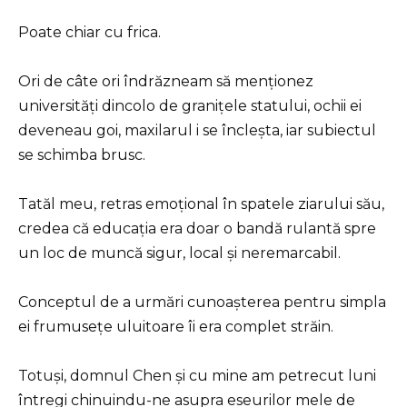
Poate chiar cu frica.
Ori de câte ori îndrăzneam să menționez
universități dincolo de granițele statului, ochii ei
deveneau goi, maxilarul i se încleșta, iar subiectul
se schimba brusc.
Tatăl meu, retras emoțional în spatele ziarului său,
credea că educația era doar o bandă rulantă spre
un loc de muncă sigur, local și neremarcabil.
Conceptul de a urmări cunoașterea pentru simpla
ei frumusețe uluitoare îi era complet străin.
Totuși, domnul Chen și cu mine am petrecut luni
întregi chinuindu-ne asupra eseurilor mele de