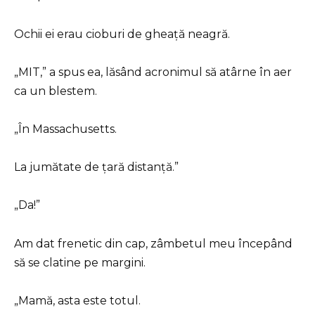
Ochii ei erau cioburi de gheață neagră.
„MIT,” a spus ea, lăsând acronimul să atârne în aer
ca un blestem.
„În Massachusetts.
La jumătate de țară distanță.”
„Da!”
Am dat frenetic din cap, zâmbetul meu începând
să se clatine pe margini.
„Mamă, asta este totul.