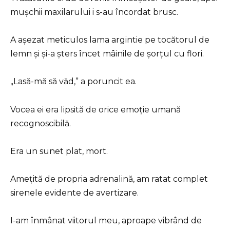
mușchii maxilarului i s-au încordat brusc.
A așezat meticulos lama argintie pe tocătorul de
lemn și și-a șters încet mâinile de șorțul cu flori.
„Lasă-mă să văd,” a poruncit ea.
Vocea ei era lipsită de orice emoție umană
recognoscibilă.
Era un sunet plat, mort.
Amețită de propria adrenalină, am ratat complet
sirenele evidente de avertizare.
I-am înmânat viitorul meu, aproape vibrând de