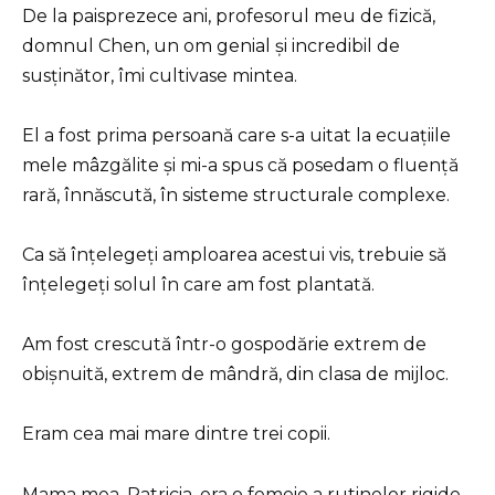
De la paisprezece ani, profesorul meu de fizică,
domnul Chen, un om genial și incredibil de
susținător, îmi cultivase mintea.
El a fost prima persoană care s-a uitat la ecuațiile
mele mâzgălite și mi-a spus că posedam o fluență
rară, înnăscută, în sisteme structurale complexe.
Ca să înțelegeți amploarea acestui vis, trebuie să
înțelegeți solul în care am fost plantată.
Am fost crescută într-o gospodărie extrem de
obișnuită, extrem de mândră, din clasa de mijloc.
Eram cea mai mare dintre trei copii.
Mama mea, Patricia, era o femeie a rutinelor rigide,