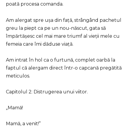
poată procesa comanda.
Am alergat spre ușa din față, strângând pachetul
greu la piept ca pe un nou-născut, gata să
împărtășesc cel mai mare triumf al vieții mele cu
femeia care îmi dăduse viață.
Am intrat în hol ca o furtună, complet oarbă la
faptul că alergam direct într-o capcană pregătită
meticulos.
Capitolul 2: Distrugerea unui viitor.
„Mamă!
Mamă, a venit!”