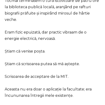
Tocmai terminasem o tură istovitoare de patru ore
la biblioteca publică locală, aranjând pe rafturi
biografii prăfuite și inspirând mirosul de hârtie
veche.
Eram fizic epuizată, dar practic vibraam de o
energie electrică, nervoasă.
Știam că venise poșta.
Știam că scrisoarea putea să mă aștepte.
Scrisoarea de acceptare de la MIT.
Aceasta nu era doar o aplicație la facultate; era
încununarea întregii mele existențe.