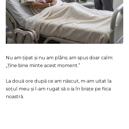
Nu am țipat și nu am plâns; am spus doar calm:
„Ține bine minte acest moment.”
La două ore după ce am născut, m-am uitat la
soțul meu și l-am rugat să o ia în brațe pe fiica
noastră.