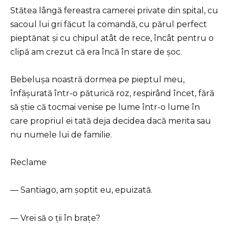
Stătea lângă fereastra camerei private din spital, cu
sacoul lui gri făcut la comandă, cu părul perfect
pieptănat și cu chipul atât de rece, încât pentru o
clipă am crezut că era încă în stare de șoc.
Bebelușa noastră dormea pe pieptul meu,
înfășurată într-o păturică roz, respirând încet, fără
să știe că tocmai venise pe lume într-o lume în
care propriul ei tată deja decidea dacă merita sau
nu numele lui de familie.
Reclame
— Santiago, am șoptit eu, epuizată.
— Vrei să o ții în brațe?