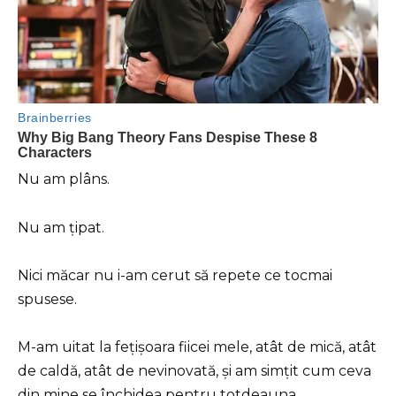
Nu am plâns.
Nu am țipat.
Nici măcar nu i-am cerut să repete ce tocmai
spusese.
M-am uitat la fețișoara fiicei mele, atât de mică, atât
de caldă, atât de nevinovată, și am simțit cum ceva
din mine se închidea pentru totdeauna.