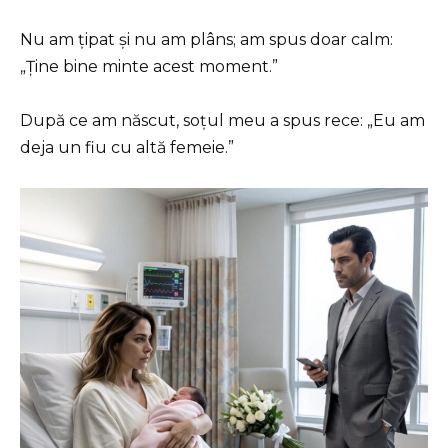
Nu am țipat și nu am plâns; am spus doar calm:
„Ține bine minte acest moment.”
După ce am născut, soțul meu a spus rece: „Eu am
deja un fiu cu altă femeie.”