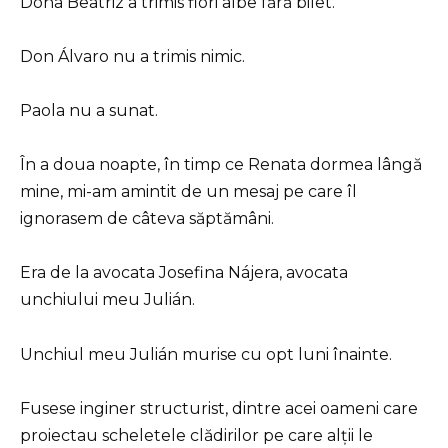
Doña Beatriz a trimis flori albe fără bilet.
Don Álvaro nu a trimis nimic.
Paola nu a sunat.
În a doua noapte, în timp ce Renata dormea lângă
mine, mi-am amintit de un mesaj pe care îl
ignorasem de câteva săptămâni.
Era de la avocata Josefina Nájera, avocata
unchiului meu Julián.
Unchiul meu Julián murise cu opt luni înainte.
Fusese inginer structurist, dintre acei oameni care
proiectau scheletele clădirilor pe care alții le