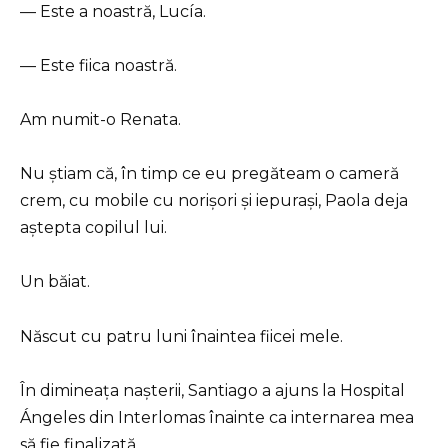
— Este a noastră, Lucía.
— Este fiica noastră.
Am numit-o Renata.
Nu știam că, în timp ce eu pregăteam o cameră
crem, cu mobile cu norișori și iepurași, Paola deja
aștepta copilul lui.
Un băiat.
Născut cu patru luni înaintea fiicei mele.
În dimineața nașterii, Santiago a ajuns la Hospital
Ángeles din Interlomas înainte ca internarea mea
să fie finalizată.