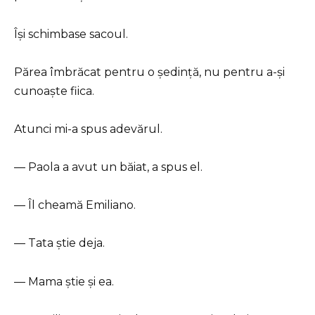
Își schimbase sacoul.
Părea îmbrăcat pentru o ședință, nu pentru a-și
cunoaște fiica.
Atunci mi-a spus adevărul.
— Paola a avut un băiat, a spus el.
— Îl cheamă Emiliano.
— Tata știe deja.
— Mama știe și ea.