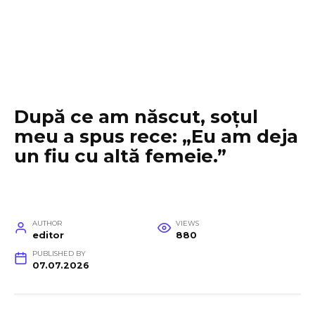
După ce am născut, soțul
meu a spus rece: „Eu am deja
un fiu cu altă femeie.”
AUTHOR
VIEWS
editor
880
PUBLISHED BY
07.07.2026