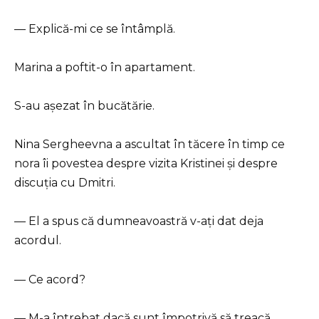
— Explică-mi ce se întâmplă.
Marina a poftit-o în apartament.
S-au așezat în bucătărie.
Nina Sergheevna a ascultat în tăcere în timp ce
nora îi povestea despre vizita Kristinei și despre
discuția cu Dmitri.
— El a spus că dumneavoastră v-ați dat deja
acordul.
— Ce acord?
— M-a întrebat dacă sunt împotrivă să treacă