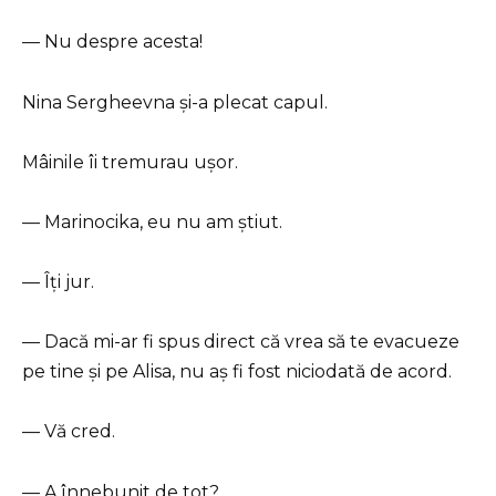
— Nu despre acesta!
Nina Sergheevna și-a plecat capul.
Mâinile îi tremurau ușor.
— Marinocika, eu nu am știut.
— Îți jur.
— Dacă mi-ar fi spus direct că vrea să te evacueze
pe tine și pe Alisa, nu aș fi fost niciodată de acord.
— Vă cred.
— A înnebunit de tot?