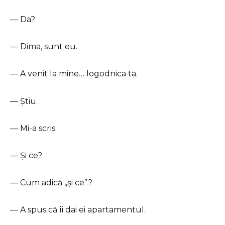
— Da?
— Dima, sunt eu.
— A venit la mine… logodnica ta.
— Știu.
— Mi-a scris.
— Și ce?
— Cum adică „și ce”?
— A spus că îi dai ei apartamentul.