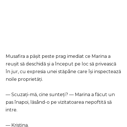
Musafira a pășit peste prag imediat ce Marina a
reușit să deschidă și a început pe loc să privească
în jur, cu expresia unei stăpâne care își inspectează
noile proprietăți.
— Scuzați-mă, cine sunteți? — Marina a făcut un
pas înapoi, lăsând-o pe vizitatoarea nepoftită să
intre.
— Kristina.