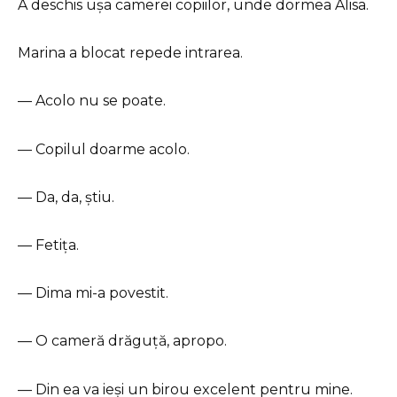
A deschis ușa camerei copiilor, unde dormea Alisa.
Marina a blocat repede intrarea.
— Acolo nu se poate.
— Copilul doarme acolo.
— Da, da, știu.
— Fetița.
— Dima mi-a povestit.
— O cameră drăguță, apropo.
— Din ea va ieși un birou excelent pentru mine.