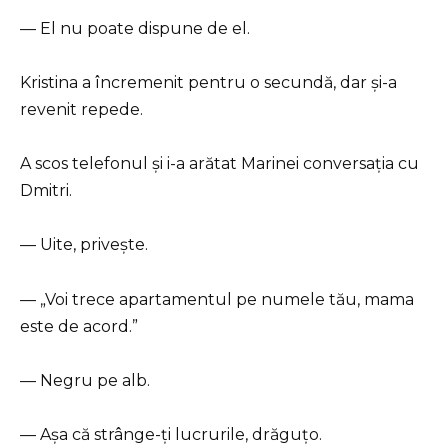
— El nu poate dispune de el.
Kristina a încremenit pentru o secundă, dar și-a
revenit repede.
A scos telefonul și i-a arătat Marinei conversația cu
Dmitri.
— Uite, privește.
— „Voi trece apartamentul pe numele tău, mama
este de acord.”
— Negru pe alb.
— Așa că strânge-ți lucrurile, drăguțo.