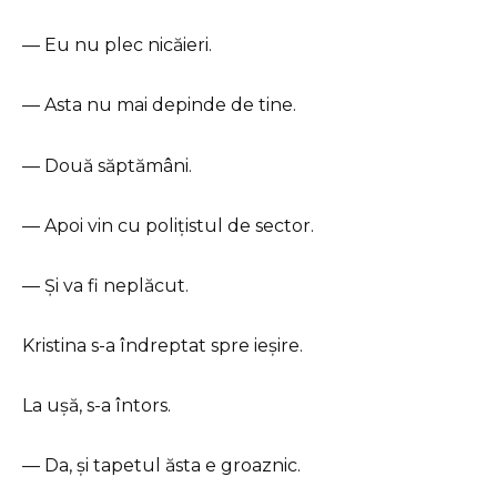
— Eu nu plec nicăieri.
— Asta nu mai depinde de tine.
— Două săptămâni.
— Apoi vin cu polițistul de sector.
— Și va fi neplăcut.
Kristina s-a îndreptat spre ieșire.
La ușă, s-a întors.
— Da, și tapetul ăsta e groaznic.