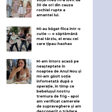
30 de ori din cauza
rochiei rupte a
amantei lui.
Mi-au băgat fiica într-o
cutie — o săptămână
mai târziu, ei erau cei
care țipau-haohao
M-am întors acasă pe
neașteptate în
noaptea de Anul Nou și
mi-am găsit soția
înfometată după o
operație, în timp ce
bebelușul nostru
tremura de frig – apoi
am verificat camerele
de supraveghere și am
descoperit o trădare