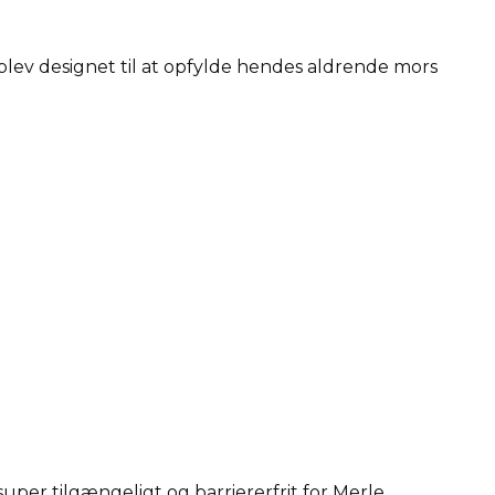
blev designet til at opfylde hendes aldrende mors
er tilgængeligt og barriererfrit for Merle.