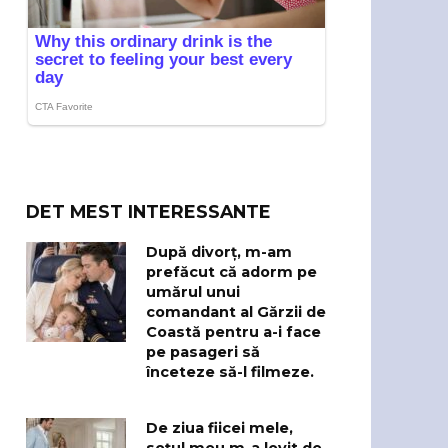
DET MEST INTERESSANTE
După divorț, m-am
prefăcut că adorm pe
umărul unui
comandant al Gărzii de
Coastă pentru a-i face
pe pasageri să
înceteze să-l filmeze.
De ziua fiicei mele,
soțul meu m-a lovit de