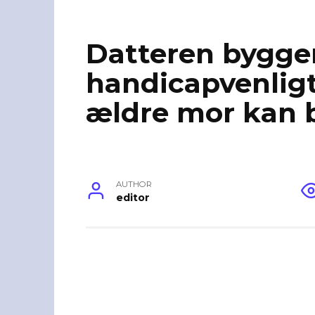
Datteren bygge
handicapvenligt 
ældre mor kan b
AUTHOR
editor