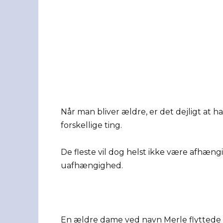
Når man bliver ældre, er det dejligt at 
forskellige ting.
De fleste vil dog helst ikke være afhæng
uafhængighed.
En ældre dame ved navn Merle flyttede til