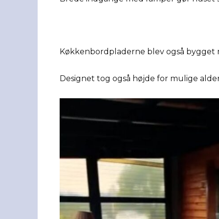
Køkkenbordpladerne blev også bygget m
Designet tog også højde for mulige alde