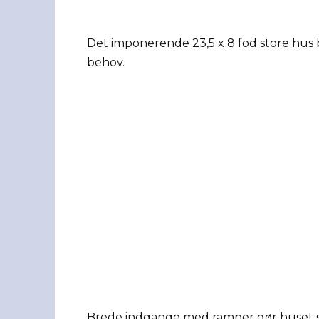
Det imponerende 23,5 x 8 fod store hus 
behov.
Brede indgange med ramper gør huset sup