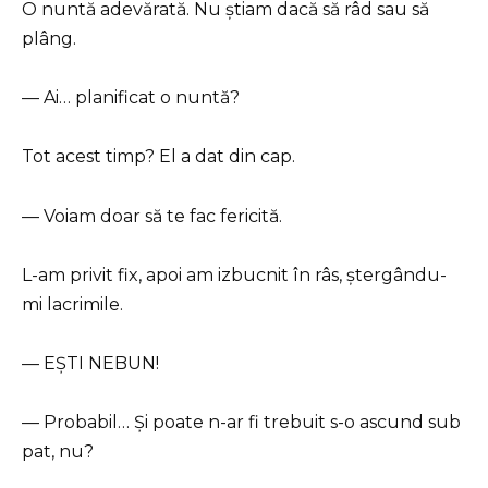
O nuntă adevărată. Nu știam dacă să râd sau să
plâng.
— Ai… planificat o nuntă?
Tot acest timp? El a dat din cap.
— Voiam doar să te fac fericită.
L-am privit fix, apoi am izbucnit în râs, ștergându-
mi lacrimile.
— EȘTI NEBUN!
— Probabil… Și poate n-ar fi trebuit s-o ascund sub
pat, nu?