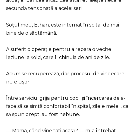
situației, dar cealaltă… Cealaltă retrăiește fiecare
secundă tensionată a acelei seri.
Soțul meu, Ethan, este internat în spital de mai
bine de o săptămână.
A suferit o operație pentru a repara o veche
leziune la șold, care îl chinuia de ani de zile.
Acum se recuperează, dar procesul de vindecare
nu e ușor.
Între serviciu, grija pentru copii și încercarea de a-l
face să se simtă confortabil în spital, zilele mele… ca
să spun drept, au fost nebune.
— Mamă, când vine tati acasă? — m-a întrebat