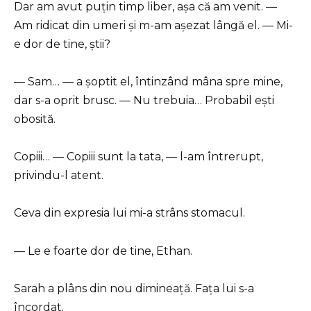
Dar am avut puțin timp liber, așa că am venit. —
Am ridicat din umeri și m-am așezat lângă el. — Mi-
e dor de tine, știi?
— Sam… — a șoptit el, întinzând mâna spre mine,
dar s-a oprit brusc. — Nu trebuia… Probabil ești
obosită.
Copiii… — Copiii sunt la tata, — l-am întrerupt,
privindu-l atent.
Ceva din expresia lui mi-a strâns stomacul.
— Le e foarte dor de tine, Ethan.
Sarah a plâns din nou dimineață. Fața lui s-a
încordat.