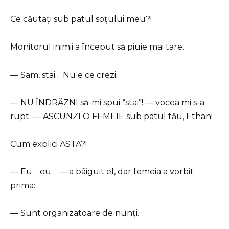
Ce căutați sub patul soțului meu?!
Monitorul inimii a început să piuie mai tare.
— Sam, stai… Nu e ce crezi…
— NU ÎNDRĂZNI să-mi spui “stai”! — vocea mi s-a
rupt. — ASCUNZI O FEMEIE sub patul tău, Ethan!
Cum explici ASTA?!
— Eu… eu… — a bâiguit el, dar femeia a vorbit
prima:
— Sunt organizatoare de nunți.