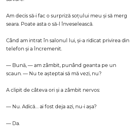
Am decis să-i fac o surpriză soțului meu și să merg
seara. Poate asta o să-l înveselească.
Când am intrat în salonul lui, și-a ridicat privirea din
telefon și a încremenit.
— Bună, — am zâmbit, punând geanta pe un
scaun. — Nu te așteptai să mă vezi, nu?
A clipit de câteva ori și a zâmbit nervos:
— Nu. Adică… ai fost deja azi, nu-i așa?
— Da.