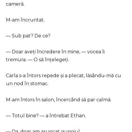
cameră.
M-am încruntat.
— Sub pat? De ce?
— Doar aveți încredere în mine, — vocea îi
tremura. — O să înțelegeți.
Carla s-a întors repede și a plecat, lăsându-mă cu
un nod în stomac.
M-am întors în salon, încercând să par calmă.
— Totul bine? — a întrebat Ethan.
— Da, doar am aruncat gunoiul.