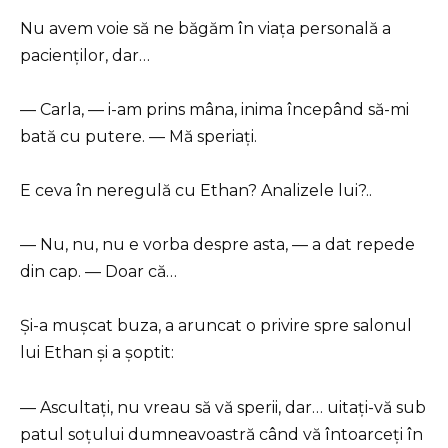
Nu avem voie să ne băgăm în viața personală a
pacienților, dar…
— Carla, — i-am prins mâna, inima începând să-mi
bată cu putere. — Mă speriați.
E ceva în neregulă cu Ethan? Analizele lui?..
— Nu, nu, nu e vorba despre asta, — a dat repede
din cap. — Doar că…
Și-a mușcat buza, a aruncat o privire spre salonul
lui Ethan și a șoptit:
— Ascultați, nu vreau să vă sperii, dar… uitați-vă sub
patul soțului dumneavoastră când vă întoarceți în