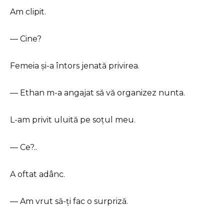
Am clipit.
— Cine?
Femeia și-a întors jenată privirea.
— Ethan m-a angajat să vă organizez nunta.
L-am privit uluită pe soțul meu.
— Ce?..
A oftat adânc.
— Am vrut să-ți fac o surpriză.