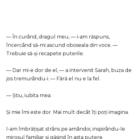
— În curând, dragul meu, — i-am răspuns,
încercând să-mi ascund oboseala din voce. —
Trebuie să-și recapete puterile.
— Dar mi-e dor de el, — a intervenit Sarah, buza de
jos tremurându-i. — Fără el nu e la fel.
— Știu, iubita mea.
Și mie îmi este dor. Mai mult decât îți poți imagina.
I-am îmbrățișat strâns pe amândoi, inspirându-le
mirosul familiar și găsind în asta putere.