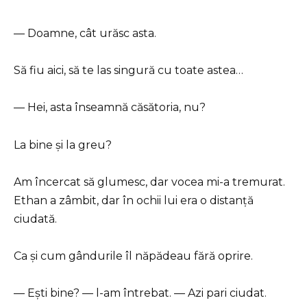
— Doamne, cât urăsc asta.
Să fiu aici, să te las singură cu toate astea…
— Hei, asta înseamnă căsătoria, nu?
La bine și la greu?
Am încercat să glumesc, dar vocea mi-a tremurat.
Ethan a zâmbit, dar în ochii lui era o distanță
ciudată.
Ca și cum gândurile îl năpădeau fără oprire.
— Ești bine? — l-am întrebat. — Azi pari ciudat.