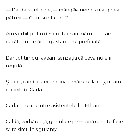
— Da, da, sunt bine, — mângâia nervos marginea
păturii. — Cum sunt copiii?
Am vorbit puțin despre lucruri mărunte, i-am
curățat un măr — gustarea lui preferată.
Dar tot timpul aveam senzația că ceva nu e în
regulă.
Și apoi, când aruncam coaja mărului la coș, m-am
ciocnit de Carla.
Carla — una dintre asistentele lui Ethan.
Caldă, vorbăreață, genul de persoană care te face
să te simți în siguranță.