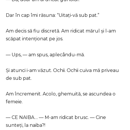
Dar în cap îmi răsuna: “Uitați-vă sub pat.”
Am decis să fiu discretă. Am ridicat mărul și l-am
scăpat intenționat pe jos.
— Ups, — am spus, aplecându-mă.
Și atunci i-am văzut. Ochii. Ochii cuiva mă priveau
de sub pat.
Am încremenit. Acolo, ghemuită, se ascundea o
femeie.
— CE NAIBA… — M-am ridicat brusc. — Cine
sunteți, la naiba?!