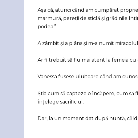
Așa că, atunci când am cumpărat propri
marmură, pereții de sticlă și grădinile înt
podea.”
A zâmbit și a plâns și m-a numit miracolul 
Ar fi trebuit să fiu mai atent la femeia c
Vanessa fusese uluitoare când am cunos
Știa cum să capteze o încăpere, cum să fl
înțelege sacrificiul.
Dar, la un moment dat după nuntă, căldur