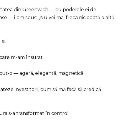
etatea din Greenwich — cu podelele ei de
inse — i-am spus: „Nu vei mai freca niciodată o altă
ei.
u care m-am însurat.
cut-o — ageră, elegantă, magnetică.
ateze investitorii, cum să mă facă să cred că
a s-a transformat în control.