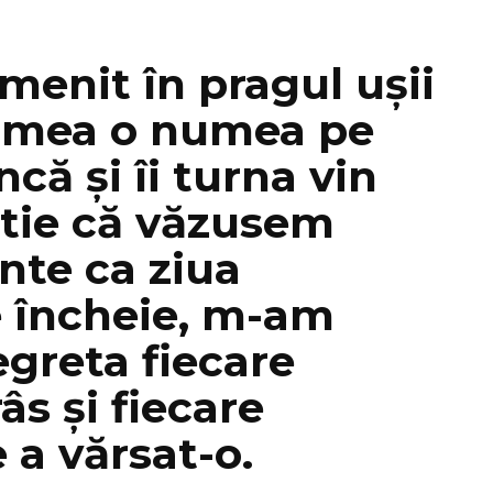
enit în pragul ușii
a mea o numea pe
ă și îi turna vin
știe că văzusem
inte ca ziua
 încheie, m-am
egreta fiecare
âs și fiecare
 a vărsat-o.