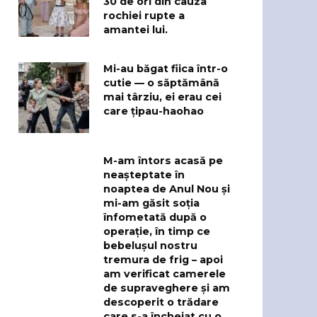
30 de ori din cauza
rochiei rupte a
amantei lui.
Mi-au băgat fiica într-o
cutie — o săptămână
mai târziu, ei erau cei
care țipau-haohao
M-am întors acasă pe
neașteptate în
noaptea de Anul Nou și
mi-am găsit soția
înfometată după o
operație, în timp ce
bebelușul nostru
tremura de frig – apoi
am verificat camerele
de supraveghere și am
descoperit o trădare
care s-a încheiat cu o