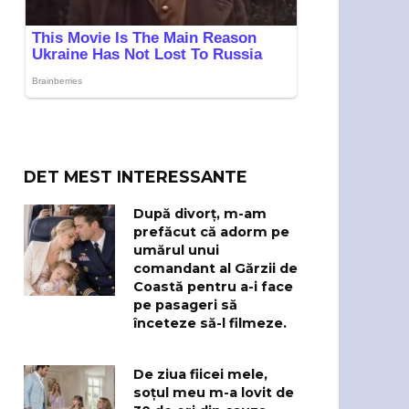
DET MEST INTERESSANTE
După divorț, m-am
prefăcut că adorm pe
umărul unui
comandant al Gărzii de
Coastă pentru a-i face
pe pasageri să
înceteze să-l filmeze.
De ziua fiicei mele,
soțul meu m-a lovit de