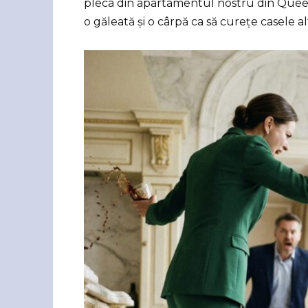
pleca din apartamentul nostru din Queen
o găleată și o cârpă ca să curețe casele al