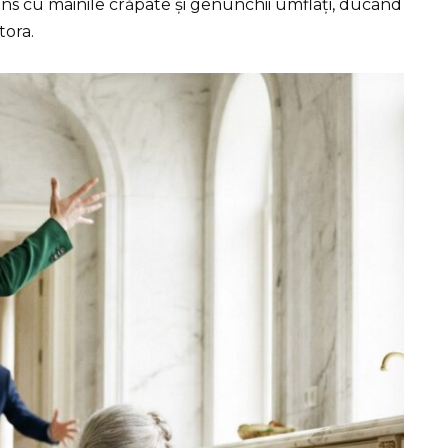
s cu mâinile crăpate și genunchii umflați, ducând
tora.