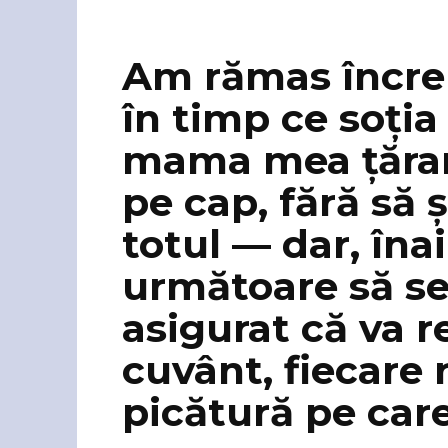
Am rămas încrem
în timp ce soți
mama mea țăranc
pe cap, fără să 
totul — dar, îna
următoare să se
asigurat că va r
cuvânt, fiecare r
picătură pe care