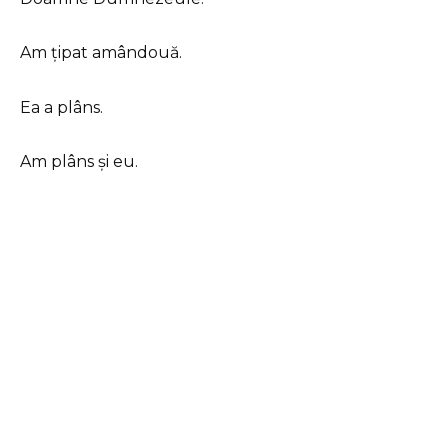
Am țipat amândouă.
Ea a plâns.
Am plâns și eu.