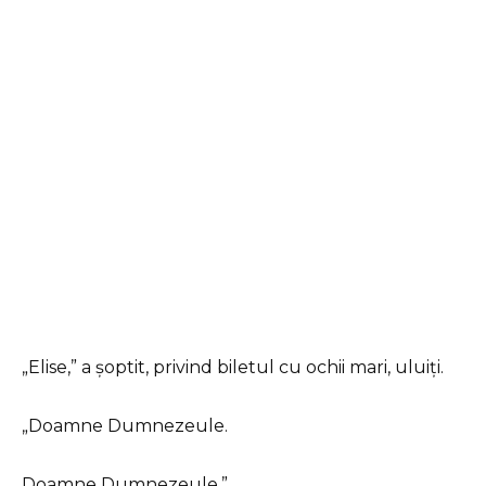
„Elise,” a șoptit, privind biletul cu ochii mari, uluiți.
„Doamne Dumnezeule.
Doamne Dumnezeule.”