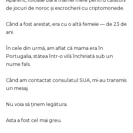
Aparent, folosise banii mamei mele pentru călătorii
de jocuri de noroc și escrocherii cu criptomonede.
Când a fost arestat, era cu o altă femeie — de 23 de
ani.
În cele din urmă, am aflat că mama era în
Portugalia, stătea într-o vilă închiriată sub un
nume fals.
Când am contactat consulatul SUA, mi-au transmis
un mesaj.
Nu voia să ținem legătura.
Asta a fost cel mai greu.